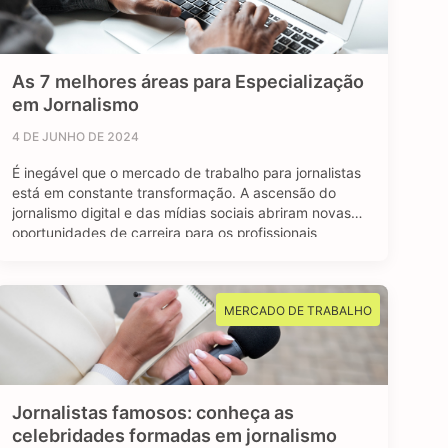
As 7 melhores áreas para Especialização
em Jornalismo
4 DE JUNHO DE 2024
É inegável que o mercado de trabalho para jornalistas
está em constante transformação. A ascensão do
jornalismo digital e das mídias sociais abriram novas
oportunidades de carreira para os profissionais
formados em jornalismo. A comunicação faz parte do
nosso dia a dia, e o jornalismo está longe de ser uma
das profissões extintas do mundo. …
MERCADO DE TRABALHO
Jornalistas famosos: conheça as
celebridades formadas em jornalismo