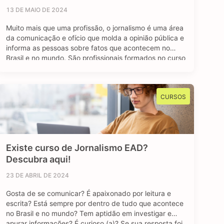
13 DE MAIO DE 2024
Muito mais que uma profissão, o jornalismo é uma área
da comunicação e ofício que molda a opinião pública e
informa as pessoas sobre fatos que acontecem no
Brasil e no mundo. São profissionais formados no curso
de jornalismo que dedicam suas vidas para contar
história, investigar e desvendar acontecimentos, além
de dar voz e …
CURSOS
Existe curso de Jornalismo EAD?
Descubra aqui!
23 DE ABRIL DE 2024
Gosta de se comunicar? É apaixonado por leitura e
escrita? Está sempre por dentro de tudo que acontece
no Brasil e no mundo? Tem aptidão em investigar e
apurar informações? É curioso (a)? Se sua resposta foi