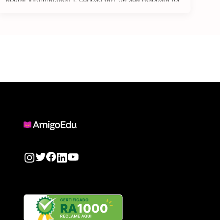
sim para todas as perguntas, temos uma boa notícia: o
curso de Jornalismo EAD pode ser uma ótima …