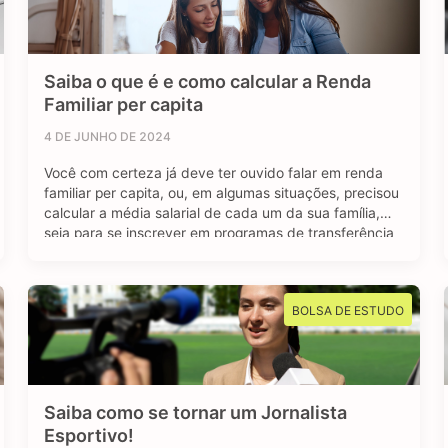
Saiba o que é e como calcular a Renda
Familiar per capita
4 DE JUNHO DE 2024
Você com certeza já deve ter ouvido falar em renda
familiar per capita, ou, em algumas situações, precisou
calcular a média salarial de cada um da sua família,
seja para se inscrever em programas de transferência
de renda, como o Bolsa Família, ou para se inscrever
em algum programa estudantil do Governo Federal.
Mas afinal, …
BOLSA DE ESTUDO
Saiba como se tornar um Jornalista
Esportivo!