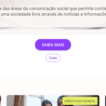
a das áreas da comunicação social que permite contar
uma sociedade livre através de notícias e informaçõ
 público e, sobretudo, impactem a vida das pessoas. 
estigar, checar fatos e dados, se sente atraído por 
SAIBA MAIS
Tudo
CRÉDITO ESTUDANTIL