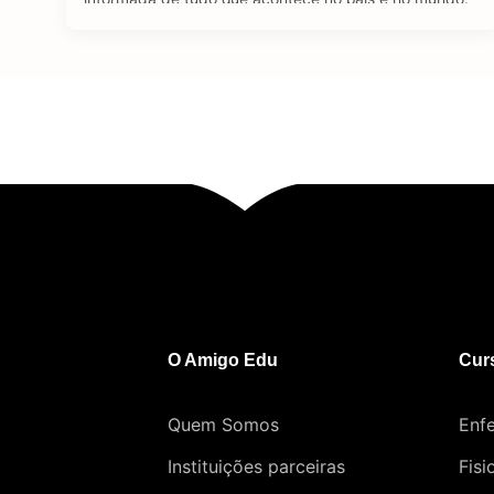
Se tratando de carreira, o jornalismo é uma área
bastante dinâmica. Através de diferentes plataformas,
como revistas, jornais, rádio e a internet, o jornalista
consegue atuar …
O Amigo Edu
Cur
Quem Somos
Enf
Instituições parceiras
Fisi