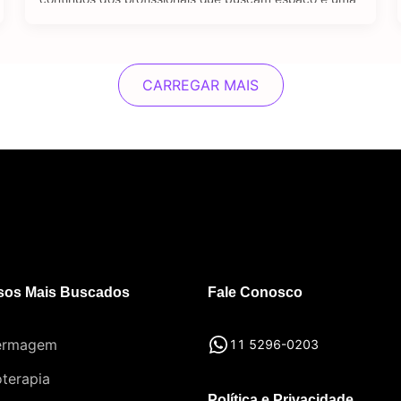
oportunidade de emprego no setor jurídico. A pós-
graduação em Direito se destaca como um viés
importante e diferencial estratégico para aqueles que
desejam se sobressair diante …
CARREGAR MAIS
sos Mais Buscados
Fale Conosco
ermagem
11 5296-0203
oterapia
Política e Privacidade