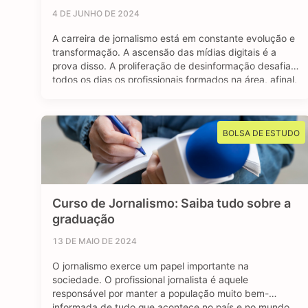
4 DE JUNHO DE 2024
A carreira de jornalismo está em constante evolução e
transformação. A ascensão das mídias digitais é a
prova disso. A proliferação de desinformação desafia
todos os dias os profissionais formados na área, afinal,
o jornalismo segue sendo essencial para manter uma
sociedade livre e muito bem informada. Mas apesar
dos contras, o avanço das redes …
BOLSA DE ESTUDO
Curso de Jornalismo: Saiba tudo sobre a
graduação
13 DE MAIO DE 2024
O jornalismo exerce um papel importante na
sociedade. O profissional jornalista é aquele
responsável por manter a população muito bem-
informada de tudo que acontece no país e no mundo.