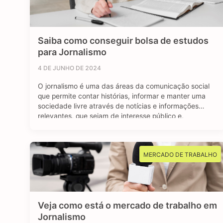
Saiba como conseguir bolsa de estudos
para Jornalismo
4 DE JUNHO DE 2024
O jornalismo é uma das áreas da comunicação social
que permite contar histórias, informar e manter uma
sociedade livre através de notícias e informações
relevantes, que sejam de interesse público e,
sobretudo, impactem a vida das pessoas. Se você é
curioso, tem aptidão em investigar, checar fatos e
dados, se sente atraído por essa profissão …
MERCADO DE TRABALHO
Veja como está o mercado de trabalho em
Jornalismo