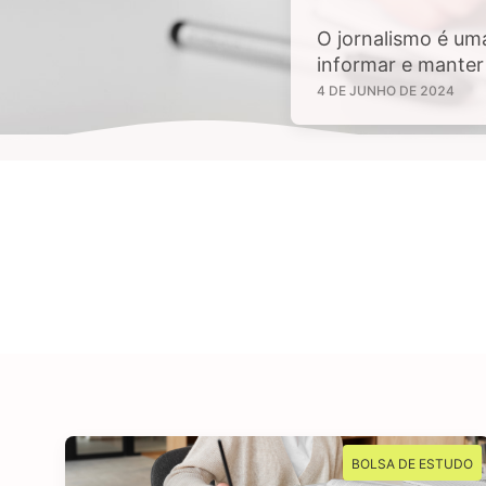
O jornalismo é um
informar e manter 
sejam de interesse
4 DE JUNHO DE 2024
tem aptidão em inv
BOLSA DE ESTUDO