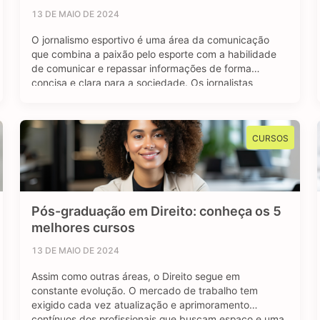
13 DE MAIO DE 2024
O jornalismo esportivo é uma área da comunicação
que combina a paixão pelo esporte com a habilidade
de comunicar e repassar informações de forma
concisa e clara para a sociedade. Os jornalistas
esportivos são responsáveis por cobrir diversos
eventos, campeonatos e competições esportivas, com
objetivo de manter o público bem informado sobre os
CURSOS
resultados, bastidores …
Pós-graduação em Direito: conheça os 5
melhores cursos
13 DE MAIO DE 2024
Assim como outras áreas, o Direito segue em
constante evolução. O mercado de trabalho tem
exigido cada vez atualização e aprimoramento
contínuos dos profissionais que buscam espaço e uma