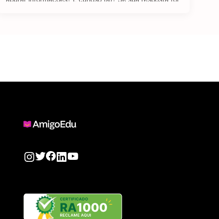
sim para todas as perguntas, temos uma boa notícia: o
curso de Jornalismo EAD pode ser uma ótima …