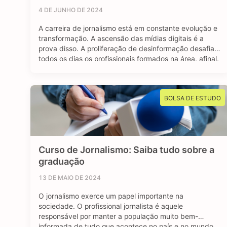
4 DE JUNHO DE 2024
A carreira de jornalismo está em constante evolução e
transformação. A ascensão das mídias digitais é a
prova disso. A proliferação de desinformação desafia
todos os dias os profissionais formados na área, afinal,
o jornalismo segue sendo essencial para manter uma
sociedade livre e muito bem informada. Mas apesar
dos contras, o avanço das redes …
BOLSA DE ESTUDO
Curso de Jornalismo: Saiba tudo sobre a
graduação
13 DE MAIO DE 2024
O jornalismo exerce um papel importante na
sociedade. O profissional jornalista é aquele
responsável por manter a população muito bem-
informada de tudo que acontece no país e no mundo.