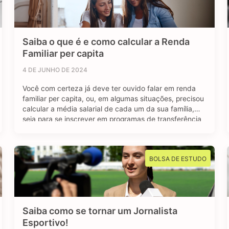
Saiba o que é e como calcular a Renda
Familiar per capita
4 DE JUNHO DE 2024
Você com certeza já deve ter ouvido falar em renda
familiar per capita, ou, em algumas situações, precisou
calcular a média salarial de cada um da sua família,
seja para se inscrever em programas de transferência
de renda, como o Bolsa Família, ou para se inscrever
em algum programa estudantil do Governo Federal.
Mas afinal, …
BOLSA DE ESTUDO
Saiba como se tornar um Jornalista
Esportivo!