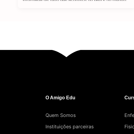
Se tratando de carreira, o jornalismo é uma área
bastante dinâmica. Através de diferentes plataformas,
como revistas, jornais, rádio e a internet, o jornalista
consegue atuar …
O Amigo Edu
Cur
Quem Somos
Enf
Instituições parceiras
Fisi