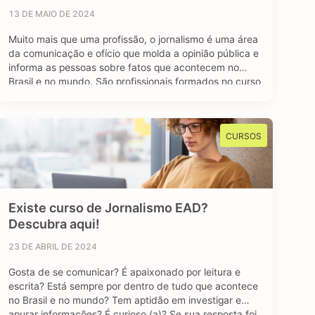
13 DE MAIO DE 2024
Muito mais que uma profissão, o jornalismo é uma área
da comunicação e ofício que molda a opinião pública e
informa as pessoas sobre fatos que acontecem no
Brasil e no mundo. São profissionais formados no curso
de jornalismo que dedicam suas vidas para contar
história, investigar e desvendar acontecimentos, além
de dar voz e …
CURSOS
Existe curso de Jornalismo EAD?
Descubra aqui!
23 DE ABRIL DE 2024
Gosta de se comunicar? É apaixonado por leitura e
escrita? Está sempre por dentro de tudo que acontece
no Brasil e no mundo? Tem aptidão em investigar e
apurar informações? É curioso (a)? Se sua resposta foi