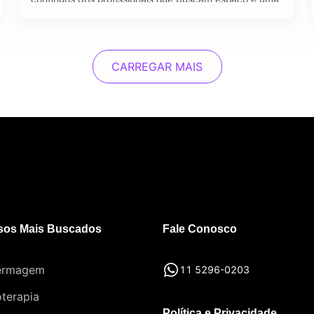
oportunidade de emprego no setor jurídico. A pós-
graduação em Direito se destaca como um viés
importante e diferencial estratégico para aqueles que
desejam se sobressair diante …
CARREGAR MAIS
sos Mais Buscados
Fale Conosco
ermagem
11 5296-0203
oterapia
Política e Privacidade