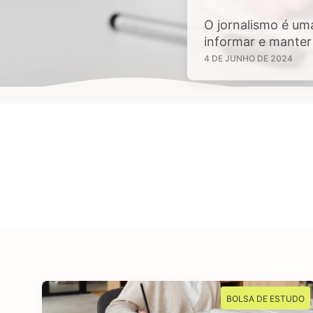
O jornalismo é um
informar e manter 
sejam de interesse
4 DE JUNHO DE 2024
tem aptidão em inv
BOLSA DE ESTUDO