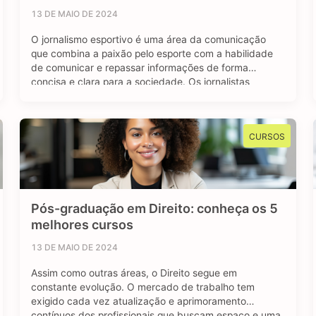
13 DE MAIO DE 2024
O jornalismo esportivo é uma área da comunicação
que combina a paixão pelo esporte com a habilidade
de comunicar e repassar informações de forma
concisa e clara para a sociedade. Os jornalistas
esportivos são responsáveis por cobrir diversos
eventos, campeonatos e competições esportivas, com
objetivo de manter o público bem informado sobre os
CURSOS
resultados, bastidores …
Pós-graduação em Direito: conheça os 5
melhores cursos
13 DE MAIO DE 2024
Assim como outras áreas, o Direito segue em
constante evolução. O mercado de trabalho tem
exigido cada vez atualização e aprimoramento
contínuos dos profissionais que buscam espaço e uma