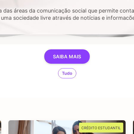
a das áreas da comunicação social que permite contar
uma sociedade livre através de notícias e informaçõ
 público e, sobretudo, impactem a vida das pessoas. 
estigar, checar fatos e dados, se sente atraído por 
SAIBA MAIS
Tudo
CRÉDITO ESTUDANTIL