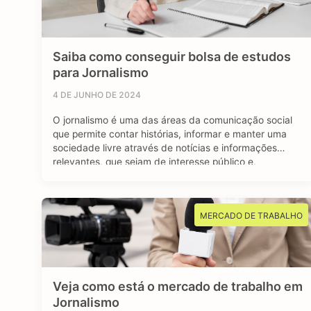
Saiba como conseguir bolsa de estudos
para Jornalismo
4 DE JUNHO DE 2024
O jornalismo é uma das áreas da comunicação social
que permite contar histórias, informar e manter uma
sociedade livre através de notícias e informações
relevantes, que sejam de interesse público e,
sobretudo, impactem a vida das pessoas. Se você é
curioso, tem aptidão em investigar, checar fatos e
dados, se sente atraído por essa profissão …
MERCADO DE TRABALHO
Veja como está o mercado de trabalho em
Jornalismo