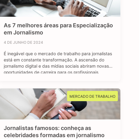
As 7 melhores áreas para Especialização
em Jornalismo
4 DE JUNHO DE 2024
É inegável que o mercado de trabalho para jornalistas
está em constante transformação. A ascensão do
jornalismo digital e das mídias sociais abriram novas
oportunidades de carreira para os profissionais
formados em jornalismo. A comunicação faz parte do
nosso dia a dia, e o jornalismo está longe de ser uma
das profissões extintas do mundo. …
MERCADO DE TRABALHO
Jornalistas famosos: conheça as
celebridades formadas em jornalismo