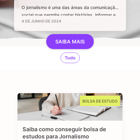
O jornalismo é uma das áreas da comunicação
social que permite contar histórias, informar e
4 DE JUNHO DE 2024
manter uma sociedade livre através de
notícias e informações relevantes, que sejam
de interesse público e, sobretudo, impactem a
SAIBA MAIS
vida das pessoas. Se você é curioso, tem
aptidão em investigar, checar fatos e dados,
Tudo
se sente atraído por essa profissão …
BOLSA DE ESTUDO
Saiba como conseguir bolsa de
estudos para Jornalismo