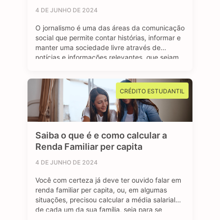
4 DE JUNHO DE 2024
O jornalismo é uma das áreas da comunicação
social que permite contar histórias, informar e
manter uma sociedade livre através de
notícias e informações relevantes, que sejam
de interesse público e, sobretudo, impactem a
vida das pessoas. Se você é curioso, tem
aptidão em investigar, checar fatos e dados,
CRÉDITO ESTUDANTIL
se sente atraído por essa profissão …
Saiba o que é e como calcular a
Renda Familiar per capita
4 DE JUNHO DE 2024
Você com certeza já deve ter ouvido falar em
renda familiar per capita, ou, em algumas
situações, precisou calcular a média salarial
de cada um da sua família, seja para se
inscrever em programas de transferência de