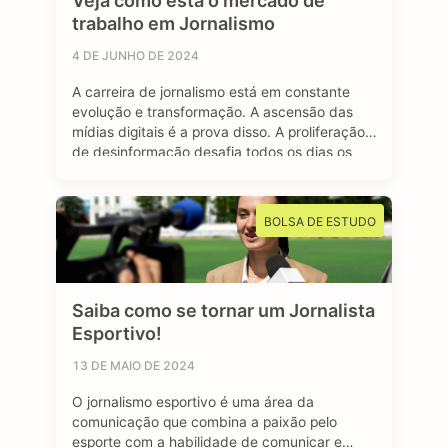
Veja como está o mercado de
trabalho em Jornalismo
4 DE JUNHO DE 2024
A carreira de jornalismo está em constante
evolução e transformação. A ascensão das
mídias digitais é a prova disso. A proliferação
de desinformação desafia todos os dias os
profissionais formados na área, afinal, o
jornalismo segue sendo essencial para manter
uma sociedade livre e muito bem informada.
BOLSA DE ESTUDO
Mas apesar dos contras, o avanço das redes
…
Saiba como se tornar um Jornalista
Esportivo!
13 DE MAIO DE 2024
O jornalismo esportivo é uma área da
comunicação que combina a paixão pelo
esporte com a habilidade de comunicar e