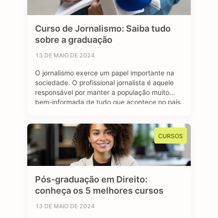
Curso de Jornalismo: Saiba tudo
sobre a graduação
13 DE MAIO DE 2024
O jornalismo exerce um papel importante na
sociedade. O profissional jornalista é aquele
responsável por manter a população muito
bem-informada de tudo que acontece no país
e no mundo. Se tratando de carreira, o
jornalismo é uma área bastante dinâmica.
Através de diferentes plataformas, como
CURSOS
revistas, jornais, rádio e a internet, o jornalista
consegue atuar …
Pós-graduação em Direito:
conheça os 5 melhores cursos
13 DE MAIO DE 2024