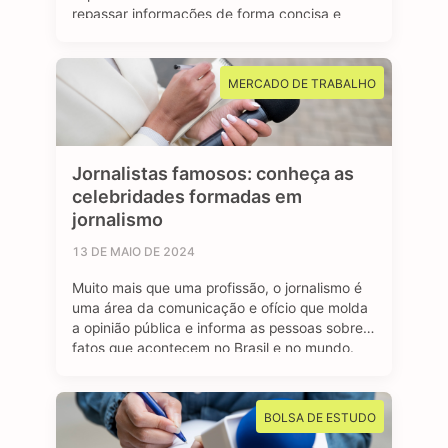
repassar informações de forma concisa e
clara para a sociedade. Os jornalistas
esportivos são responsáveis por cobrir
diversos eventos, campeonatos e
MERCADO DE TRABALHO
competições esportivas, com objetivo de
manter o público bem informado sobre os
resultados, bastidores …
Jornalistas famosos: conheça as
celebridades formadas em
jornalismo
13 DE MAIO DE 2024
Muito mais que uma profissão, o jornalismo é
uma área da comunicação e ofício que molda
a opinião pública e informa as pessoas sobre
fatos que acontecem no Brasil e no mundo.
São profissionais formados no curso de
jornalismo que dedicam suas vidas para
contar história, investigar e desvendar
BOLSA DE ESTUDO
acontecimentos, além de dar voz e …