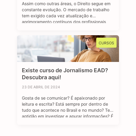
Assim como outras áreas, o Direito segue em
constante evolução. O mercado de trabalho
tem exigido cada vez atualização e
aprimoramento contínuos dos profissionais
que buscam espaço e uma oportunidade de
emprego no setor jurídico. A pós-graduação
em Direito se destaca como um viés
CURSOS
importante e diferencial estratégico para
aqueles que desejam se sobressair diante …
Existe curso de Jornalismo EAD?
Descubra aqui!
23 DE ABRIL DE 2024
Gosta de se comunicar? É apaixonado por
leitura e escrita? Está sempre por dentro de
tudo que acontece no Brasil e no mundo? Tem
aptidão em investigar e apurar informações? É
curioso (a)? Se sua resposta foi sim para todas
as perguntas, temos uma boa notícia: o curso
de Jornalismo EAD pode ser uma ótima …