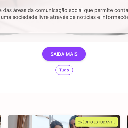
a das áreas da comunicação social que permite contar
uma sociedade livre através de notícias e informaçõ
 público e, sobretudo, impactem a vida das pessoas. 
estigar, checar fatos e dados, se sente atraído por 
SAIBA MAIS
Tudo
CRÉDITO ESTUDANTIL