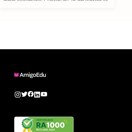
sim para todas as perguntas, temos uma boa notícia: o
curso de Jornalismo EAD pode ser uma ótima …