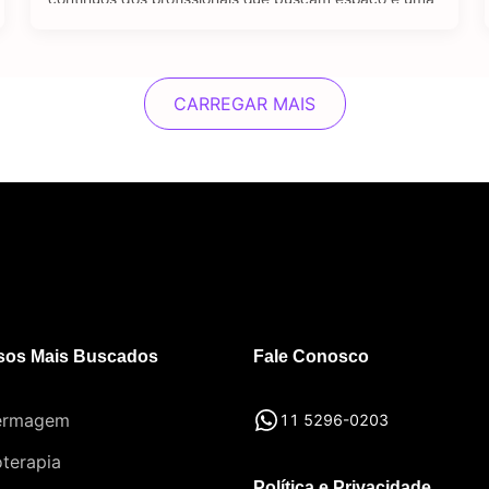
oportunidade de emprego no setor jurídico. A pós-
graduação em Direito se destaca como um viés
importante e diferencial estratégico para aqueles que
desejam se sobressair diante …
CARREGAR MAIS
sos Mais Buscados
Fale Conosco
ermagem
11 5296-0203
oterapia
Política e Privacidade