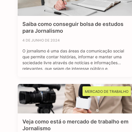
Saiba como conseguir bolsa de estudos
para Jornalismo
4 DE JUNHO DE 2024
O jornalismo é uma das áreas da comunicação social
que permite contar histórias, informar e manter uma
sociedade livre através de notícias e informações
relevantes, que sejam de interesse público e,
sobretudo, impactem a vida das pessoas. Se você é
curioso, tem aptidão em investigar, checar fatos e
dados, se sente atraído por essa profissão …
MERCADO DE TRABALHO
Veja como está o mercado de trabalho em
Jornalismo