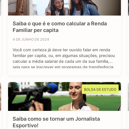
Saiba o que é e como calcular a Renda
Familiar per capita
4 DE JUNHO DE 2024
Você com certeza já deve ter ouvido falar em renda
familiar per capita, ou, em algumas situações, precisou
calcular a média salarial de cada um da sua família,
seja para se inscrever em programas de transferência
de renda, como o Bolsa Família, ou para se inscrever
em algum programa estudantil do Governo Federal.
Mas afinal, …
BOLSA DE ESTUDO
Saiba como se tornar um Jornalista
Esportivo!