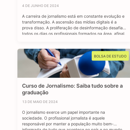
4 DE JUNHO DE 2024
A carreira de jornalismo está em constante evolução e
transformação. A ascensão das mídias digitais é a
prova disso. A proliferação de desinformação desafia
todos os dias os profissionais formados na área, afinal,
o jornalismo segue sendo essencial para manter uma
sociedade livre e muito bem informada. Mas apesar
dos contras, o avanço das redes …
BOLSA DE ESTUDO
Curso de Jornalismo: Saiba tudo sobre a
graduação
13 DE MAIO DE 2024
O jornalismo exerce um papel importante na
sociedade. O profissional jornalista é aquele
responsável por manter a população muito bem-
informada de tudo que acontece no país e no mundo.