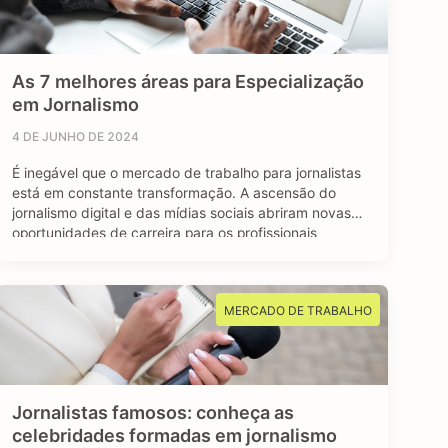
As 7 melhores áreas para Especialização
em Jornalismo
4 DE JUNHO DE 2024
É inegável que o mercado de trabalho para jornalistas
está em constante transformação. A ascensão do
jornalismo digital e das mídias sociais abriram novas
oportunidades de carreira para os profissionais
formados em jornalismo. A comunicação faz parte do
nosso dia a dia, e o jornalismo está longe de ser uma
das profissões extintas do mundo. …
MERCADO DE TRABALHO
Jornalistas famosos: conheça as
celebridades formadas em jornalismo