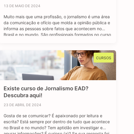
13 DE MAIO DE 2024
Muito mais que uma profissão, o jornalismo é uma área
da comunicação e ofício que molda a opinião pública e
informa as pessoas sobre fatos que acontecem no
Brasil e no mundo. São profissionais formados no curso
de jornalismo que dedicam suas vidas para contar
história, investigar e desvendar acontecimentos, além
de dar voz e …
CURSOS
Existe curso de Jornalismo EAD?
Descubra aqui!
23 DE ABRIL DE 2024
Gosta de se comunicar? É apaixonado por leitura e
escrita? Está sempre por dentro de tudo que acontece
no Brasil e no mundo? Tem aptidão em investigar e
apurar informações? É curioso (a)? Se sua resposta foi