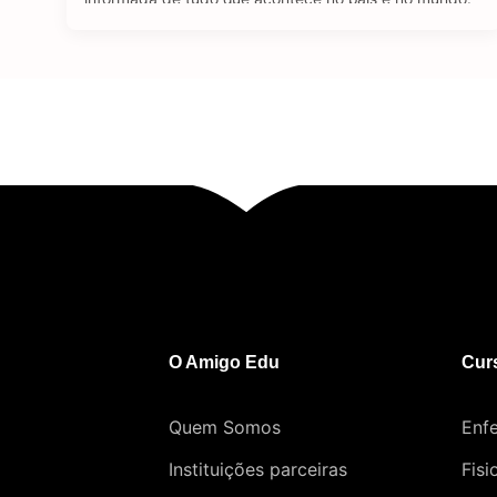
Se tratando de carreira, o jornalismo é uma área
bastante dinâmica. Através de diferentes plataformas,
como revistas, jornais, rádio e a internet, o jornalista
consegue atuar …
O Amigo Edu
Cur
Quem Somos
Enf
Instituições parceiras
Fisi