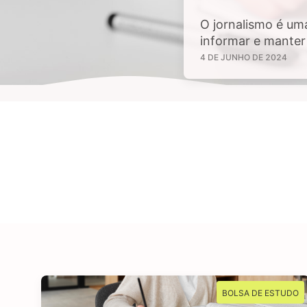
O jornalismo é um
informar e manter 
sejam de interesse
4 DE JUNHO DE 2024
tem aptidão em inv
BOLSA DE ESTUDO