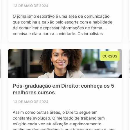
13 DE MAIO DE 2024
O jornalismo esportivo é uma área da comunicação
que combina a paixão pelo esporte com a habilidade
de comunicar e repassar informações de forma
concisa e clara para a sociedade. Os jornalistas
esportivos são responsáveis por cobrir diversos
eventos, campeonatos e competições esportivas, com
objetivo de manter o público bem informado sobre os
CURSOS
resultados, bastidores …
Pós-graduação em Direito: conheça os 5
melhores cursos
13 DE MAIO DE 2024
Assim como outras áreas, o Direito segue em
constante evolução. O mercado de trabalho tem
exigido cada vez atualização e aprimoramento
contínuos dos profissionais que buscam espaço e uma