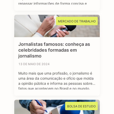
repassar informações de forma concisa e
clara para a sociedade. Os jornalistas
esportivos são responsáveis por cobrir
diversos eventos, campeonatos e
MERCADO DE TRABALHO
competições esportivas, com objetivo de
manter o público bem informado sobre os
resultados, bastidores …
Jornalistas famosos: conheça as
celebridades formadas em
jornalismo
13 DE MAIO DE 2024
Muito mais que uma profissão, o jornalismo é
uma área da comunicação e ofício que molda
a opinião pública e informa as pessoas sobre
fatos que acontecem no Brasil e no mundo.
São profissionais formados no curso de
jornalismo que dedicam suas vidas para
contar história, investigar e desvendar
BOLSA DE ESTUDO
acontecimentos, além de dar voz e …