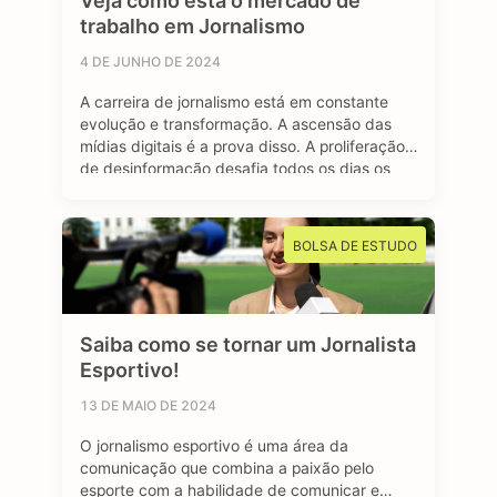
Veja como está o mercado de
trabalho em Jornalismo
4 DE JUNHO DE 2024
A carreira de jornalismo está em constante
evolução e transformação. A ascensão das
mídias digitais é a prova disso. A proliferação
de desinformação desafia todos os dias os
profissionais formados na área, afinal, o
jornalismo segue sendo essencial para manter
uma sociedade livre e muito bem informada.
BOLSA DE ESTUDO
Mas apesar dos contras, o avanço das redes
…
Saiba como se tornar um Jornalista
Esportivo!
13 DE MAIO DE 2024
O jornalismo esportivo é uma área da
comunicação que combina a paixão pelo
esporte com a habilidade de comunicar e