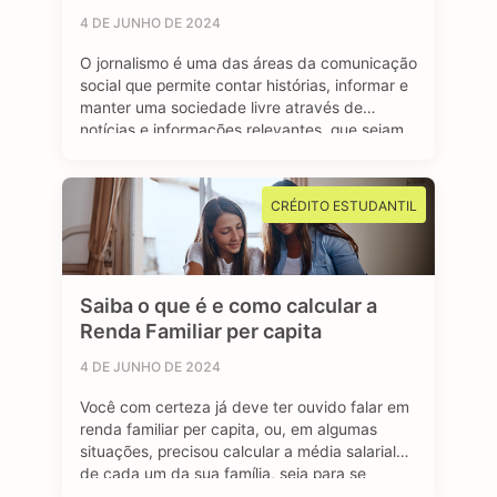
4 DE JUNHO DE 2024
O jornalismo é uma das áreas da comunicação
social que permite contar histórias, informar e
manter uma sociedade livre através de
notícias e informações relevantes, que sejam
de interesse público e, sobretudo, impactem a
vida das pessoas. Se você é curioso, tem
aptidão em investigar, checar fatos e dados,
CRÉDITO ESTUDANTIL
se sente atraído por essa profissão …
Saiba o que é e como calcular a
Renda Familiar per capita
4 DE JUNHO DE 2024
Você com certeza já deve ter ouvido falar em
renda familiar per capita, ou, em algumas
situações, precisou calcular a média salarial
de cada um da sua família, seja para se
inscrever em programas de transferência de