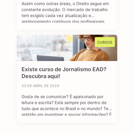
Assim como outras áreas, o Direito segue em
constante evolução. O mercado de trabalho
tem exigido cada vez atualização e
aprimoramento contínuos dos profissionais
que buscam espaço e uma oportunidade de
emprego no setor jurídico. A pós-graduação
em Direito se destaca como um viés
CURSOS
importante e diferencial estratégico para
aqueles que desejam se sobressair diante …
Existe curso de Jornalismo EAD?
Descubra aqui!
23 DE ABRIL DE 2024
Gosta de se comunicar? É apaixonado por
leitura e escrita? Está sempre por dentro de
tudo que acontece no Brasil e no mundo? Tem
aptidão em investigar e apurar informações? É
curioso (a)? Se sua resposta foi sim para todas
as perguntas, temos uma boa notícia: o curso
de Jornalismo EAD pode ser uma ótima …