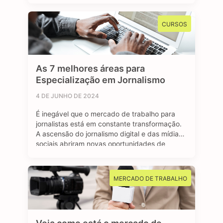
renda, como o Bolsa Família, ou para se
inscrever em algum programa estudantil do
CURSOS
Governo Federal. Mas afinal, …
As 7 melhores áreas para
Especialização em Jornalismo
4 DE JUNHO DE 2024
É inegável que o mercado de trabalho para
jornalistas está em constante transformação.
A ascensão do jornalismo digital e das mídias
sociais abriram novas oportunidades de
carreira para os profissionais formados em
jornalismo. A comunicação faz parte do nosso
dia a dia, e o jornalismo está longe de ser uma
MERCADO DE TRABALHO
das profissões extintas do mundo. …