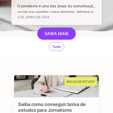
O jornalismo é uma das áreas da comunicação
social que permite contar histórias, informar e
4 DE JUNHO DE 2024
manter uma sociedade livre através de
notícias e informações relevantes, que sejam
de interesse público e, sobretudo, impactem a
SAIBA MAIS
vida das pessoas. Se você é curioso, tem
aptidão em investigar, checar fatos e dados,
Tudo
se sente atraído por essa profissão …
BOLSA DE ESTUDO
Saiba como conseguir bolsa de
estudos para Jornalismo